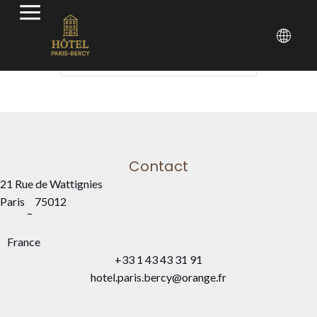
Arrivée — Départ
2
Contact
21 Rue de Wattignies
Paris
75012
–
France
+33 1 43 43 31 91
hotel.paris.bercy@orange.fr