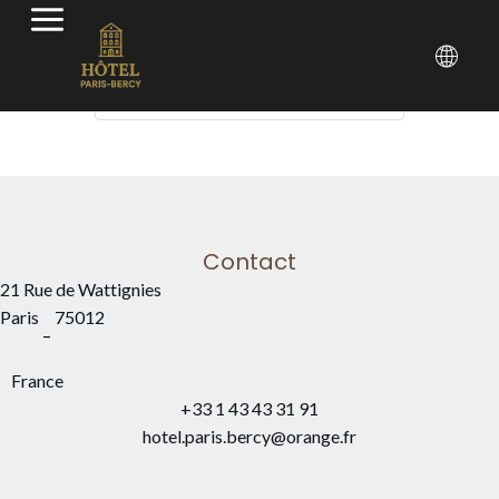
Arrivée — Départ
2
Contact
21 Rue de Wattignies
Paris
75012
–
France
+33 1 43 43 31 91
hotel.paris.bercy@orange.fr